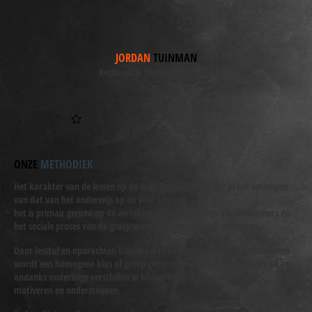
JORDAN
TUINMAN
Regisseur & Theatervormgever
ONZE
METHODIEK
Het karakter van de lessen op de Vrije Theaterschool ligt in het verlengde
van dat van het onderwijs op de Vrije Scholen;
het is primair gericht op de verrijking en inspiratie van alle deelnemers en
het sociale proces van de groep waar zij onderdeel van uitmaken.
Door lesstof en opdrachten klassikaal te bespreken en uit te laten voeren
wordt een homogene klas of groep gevormd waarin de deelnemers elkaar,
ondanks onderlinge verschillen in bijvoorbeeld leeftijd of ervaring,
motiveren en ondersteunen.