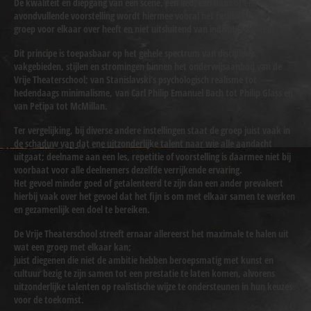
De kwaliteit en diepgang van een scene, een lied, een dans of een
avondvullende voorstelling wordt hiermee vooral het resultaat van wat de
groep voor elkaar over heeft en niet uitsluitend van individueel talent.
Dit principe is toepasbaar op het gehele spectrum van disciplines,
vakgebieden, stijlen en stromingen binnen het onderwijsaanbod van de
Vrije Theaterschool; van Stanislavski’s psychologisch realisme tot
hedendaags minimalisme, van Carl Philip Emanuel Bach tot Philip Glass en
van Petipa tot McMillan.
Ter vergelijking, bij diverse andere instellingen staat de groep juist vaak in
de schaduw van dat ene uitzonderlijke talent naar wie alle aandacht
uitgaat; deelname aan een les, repetitie of voorstelling is daarmee niet bij
voorbaat voor alle deelnemers dezelfde verrijkende ervaring.
Het gevoel minder goed of getalenteerd te zijn dan een ander prevaleert
hierbij vaak over het gevoel dat het fijn is om met elkaar samen te werken
en gezamenlijk een doel te bereiken.
De Vrije Theaterschool streeft ernaar allereerst het maximale te halen uit
wat een groep met elkaar kan;
juist diegenen die niet de ambitie hebben beroepsmatig met kunst en
cultuur bezig te zijn samen tot een prestatie te laten komen, alvorens
uitzonderlijke talenten op realistische wijze te ondersteunen in hun keuzes
voor de toekomst.