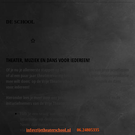
DE SCHOOL
THEATER, MUZIEK EN DANS
VOOR IEDEREEN!
Of je nu je allereerste stappen op het toneel zet bij een van onze proeflessen
of al een paar jaar theaterervaring hebt en aan een grote theaterproductie
mee wilt doen; op de Vrije Theaterschool is er theater, muziek en dans
voor iedereen!
Hieronder lees je meer over ons productieteam, onze methodiek en de
initiatiefnemers van de Vrije Theaterschool.
Heb je een vraag aan ons productieteam of over de
informatie op deze pagina?
Neem dan contact met ons op
via
infovrijetheaterschool.nl
of
06.24805335