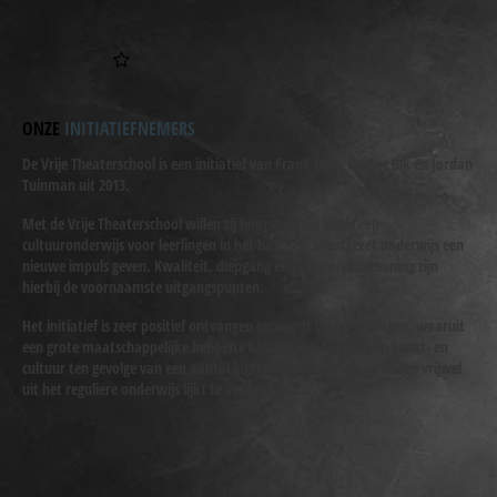
ONZE
INITIATIEFNEMERS
De Vrije Theaterschool is een initiatief van Frank Oele, Caspar Bik en Jordan
Tuinman uit 2013.
Met de Vrije Theaterschool willen zij hoogwaardig kunst- en
cultuuronderwijs voor leerlingen in het basis- en voortgezet onderwijs een
nieuwe impuls geven. Kwaliteit, diepgang en talentondersteuning zijn
hierbij de voornaamste uitgangspunten.
Het initiatief is zeer positief ontvangen en wordt breed gedragen, waaruit
een grote maatschappelijke behoefte blijkt in een tijd waarin kunst- en
cultuur ten gevolge van een aantal ingrijpende bezuinigingsronden vrijwel
uit het reguliere onderwijs lijkt te verdwijnen.