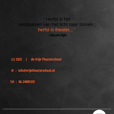
' Herfst is het
verplaatsen van het licht naar binnen :
herfst is theater... '
- Vincent Bijlo
(c) 2025
|
de
Vrije Theaterschool
@ :
info@vrijetheaterschool.nl
Tel :
06.24805335