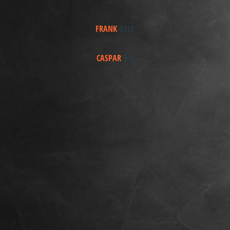
FRANK
OELE
Directie
CASPAR
BIK
Directie