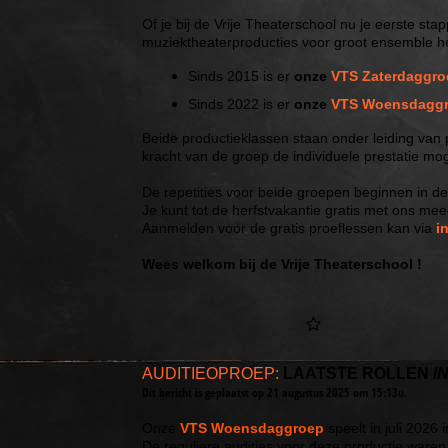
Of je bij de Vrije Theaterschool nu je eerste sta
muziektheaterproducties voor groot ensemble hebt,
Sinds 2015 is er
onze
VTS
Zaterdaggro
Sinds 2022 is er
onze
VTS
Woensdagg
Beide productieklassen staan onder leiding van
kracht van de groep de individuele prestatie mog
De repetities voor beide groepen beginnen in d
Je kunt tot de herfstvakantie gratis met ons meed
Aanmelden voor de gratis proeflessen kan via
i
Wees welkom bij de Vrije Theaterschool !
AUDITIEOPROEP:
LAATSTE ROLLEN
I
Dit bericht is geplaatst op 21 augustus 2025 om 15:13u.
Onze
VTS Woensdaggroep
speelt in juli 2026 
De reguliere audities voor deze productie waren