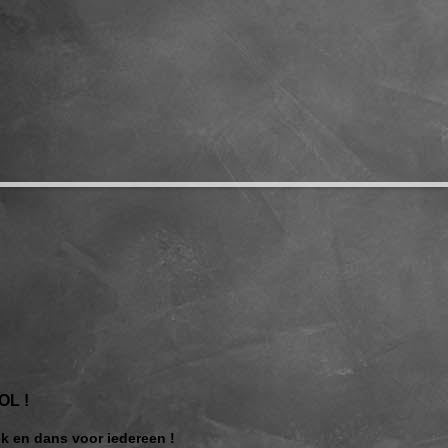
L !
iek en dans voor iedereen !