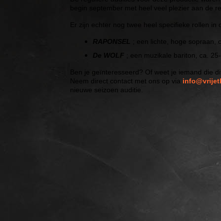
begin september met heel veel plezier aan de re
Er zijn echter nog twee heel specifieke rollen i
RAPONSEL
; een lichte, hoge sopraan, c
De WOLF
; een muzikale bariton, ca. 25-
Ben je geïnteresseerd? Of weet je iemand die d
Neem direct contact met ons op via
info@vrijet
nieuwe seizoen auditie.