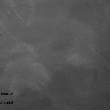
e
e musical-
t aantal