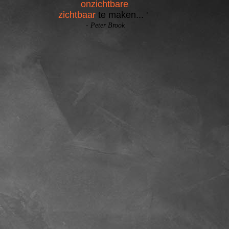
onzichtbare
zichtbaar
te maken... '
- Peter Brook