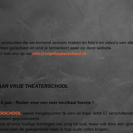
e producties die we komend seizoen maken én foto's en video's van all
teel geüpdatet en vind je binnenkort weer op deze website.
ct met ons op via
info@vrijetheaterschool.nl
JAAR VRIJE THEATERSCHOOL
0 jaar - Reden voor een zeer muzikaal feestje !
TERSCHOOL
waren hoogtepunten te zien uit maar liefst 17 verschillend
 hebben geproduceerd.
 al onze huidige leerlingen van jong tot oud, maar ook door een groo
eciaal voor de gelegenheid weer in hun oude rollen kropen.