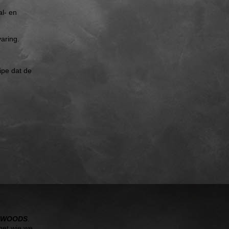
al- en
aring.
ipe dat de
E WOODS
.
met wie we