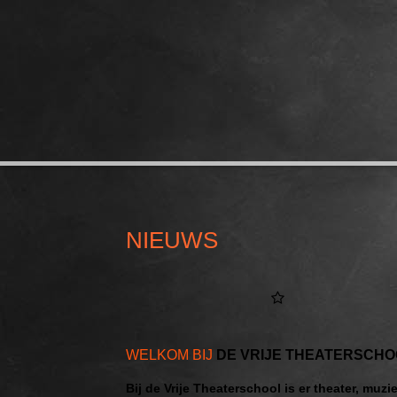
NIEUWS
WELKOM BIJ
DE
VRIJE THEATERSCHOO
Bij de Vrije Theaterschool is er theater, muz