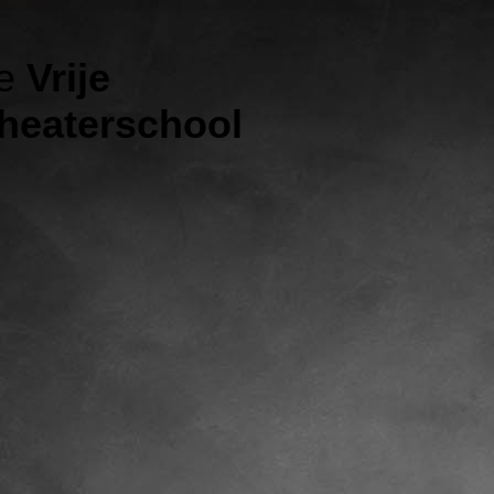
e
Vrije
heaterschool