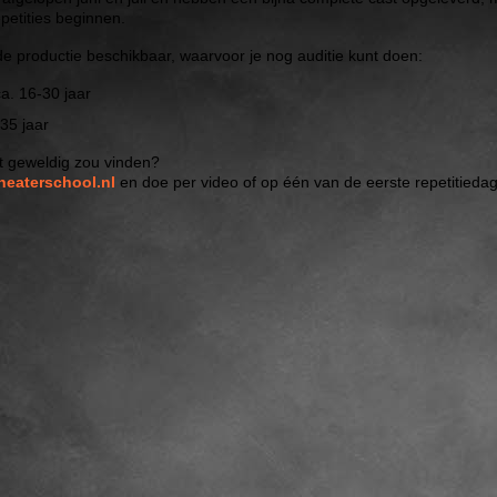
petities beginnen.
n de productie beschikbaar, waarvoor je nog auditie kunt doen:
a. 16-30 jaar
35 jaar
it geweldig zou vinden?
heaterschool.nl
en doe per video of op één van de eerste repetitiedag