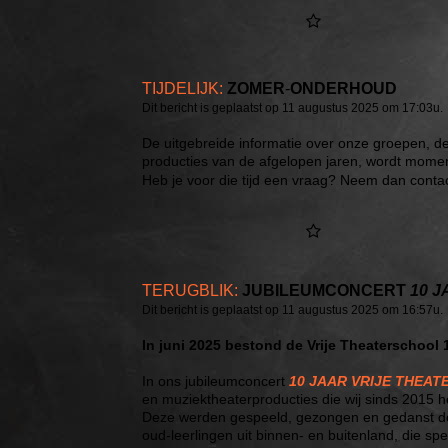
TIJDELIJK:
ZOMER
-
ONDERHOUD
Dit bericht is geplaatst op 11 augustus 2025 om 17:03u.
De uitgebreide informatie over onze groepen, d
producties van de afgelopen jaren, wordt momen
Heb je voor die tijd een vraag? Neem dan conta
TERUGBLIK:
JUBILEUMCONCERT
10 
Dit bericht is geplaatst op 11 augustus 2025 om 16:57u.
In juni 2025 bestond de Vrije Theaterschool 1
In ons jubileumconcert
10 JAAR VRIJE THEA
en muziektheaterproducties die wij sinds 2015
Deze werden gespeeld, gezongen en gedanst door
oud-leerlingen uit binnen- en buitenland, die sp