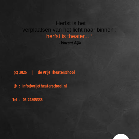
' Herfst is het
verplaatsen van het licht naar binnen :
herfst is theater... '
- Vincent Bijlo
(c) 2025
|
de
Vrije Theaterschool
@ :
info@vrijetheaterschool.nl
Tel :
06.24805335