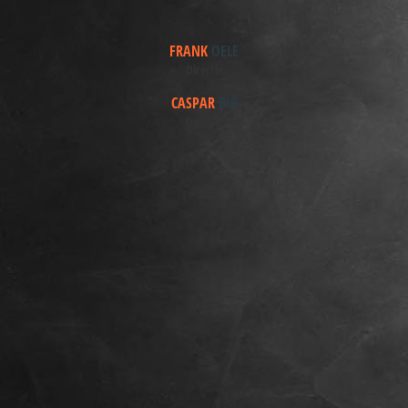
FRANK
OELE
Directie
CASPAR
BIK
Directie