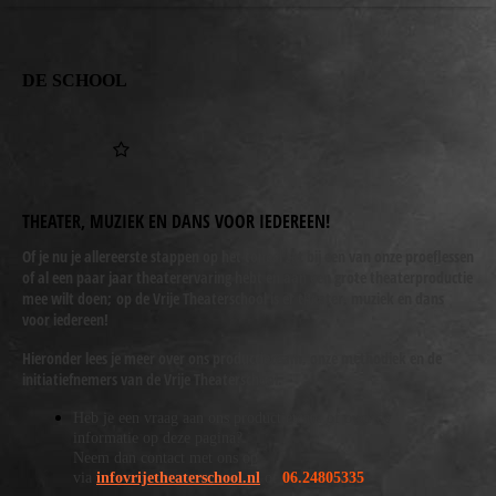
DE SCHOOL
THEATER, MUZIEK EN DANS
VOOR IEDEREEN!
Of je nu je allereerste stappen op het toneel zet bij een van onze proeflessen
of al een paar jaar theaterervaring hebt en aan een grote theaterproductie
mee wilt doen; op de Vrije Theaterschool is er theater, muziek en dans
voor iedereen!
Hieronder lees je meer over ons productieteam, onze methodiek en de
initiatiefnemers van de Vrije Theaterschool.
Heb je een vraag aan ons productieteam of over de
informatie op deze pagina?
Neem dan contact met ons op
via
infovrijetheaterschool.nl
of
06.24805335