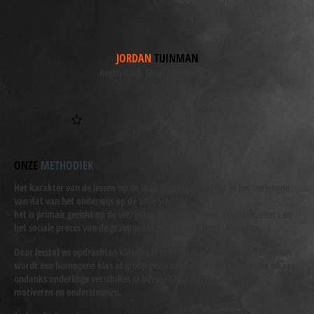
JORDAN
TUINMAN
Regisseur & Theatervormgever
ONZE
METHODIEK
Het karakter van de lessen op de Vrije Theaterschool ligt in het verlengde
van dat van het onderwijs op de Vrije Scholen;
het is primair gericht op de verrijking en inspiratie van alle deelnemers en
het sociale proces van de groep waar zij onderdeel van uitmaken.
Door lesstof en opdrachten klassikaal te bespreken en uit te laten voeren
wordt een homogene klas of groep gevormd waarin de deelnemers elkaar,
ondanks onderlinge verschillen in bijvoorbeeld leeftijd of ervaring,
motiveren en ondersteunen.