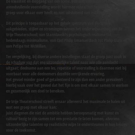
De kwaliteit en diepgang van een scene, een lied, een dans of een
avondvullende voorstelling wordt hiermee vooral het resultaat van wat de
groep voor elkaar over heeft en niet uitsluitend van individueel talent.
Dit principe is toepasbaar op het gehele spectrum van disciplines,
vakgebieden, stijlen en stromingen binnen het onderwijsaanbod van de
Vrije Theaterschool; van Stanislavski’s psychologisch realisme tot
hedendaags minimalisme, van Carl Philip Emanuel Bach tot Philip Glass en
van Petipa tot McMillan.
Ter vergelijking, bij diverse andere instellingen staat de groep juist vaak in
de schaduw van dat ene uitzonderlijke talent naar wie alle aandacht
uitgaat; deelname aan een les, repetitie of voorstelling is daarmee niet bij
voorbaat voor alle deelnemers dezelfde verrijkende ervaring.
Het gevoel minder goed of getalenteerd te zijn dan een ander prevaleert
hierbij vaak over het gevoel dat het fijn is om met elkaar samen te werken
en gezamenlijk een doel te bereiken.
De Vrije Theaterschool streeft ernaar allereerst het maximale te halen uit
wat een groep met elkaar kan;
juist diegenen die niet de ambitie hebben beroepsmatig met kunst en
cultuur bezig te zijn samen tot een prestatie te laten komen, alvorens
uitzonderlijke talenten op realistische wijze te ondersteunen in hun keuzes
voor de toekomst.