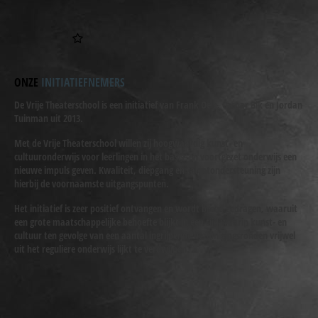
ONZE
INITIATIEFNEMERS
De Vrije Theaterschool is een initiatief van Frank Oele, Caspar Bik en Jordan
Tuinman uit 2013.
Met de Vrije Theaterschool willen zij hoogwaardig kunst- en
cultuuronderwijs voor leerlingen in het basis- en voortgezet onderwijs een
nieuwe impuls geven. Kwaliteit, diepgang en talentondersteuning zijn
hierbij de voornaamste uitgangspunten.
Het initiatief is zeer positief ontvangen en wordt breed gedragen, waaruit
een grote maatschappelijke behoefte blijkt in een tijd waarin kunst- en
cultuur ten gevolge van een aantal ingrijpende bezuinigingsronden vrijwel
uit het reguliere onderwijs lijkt te verdwijnen.